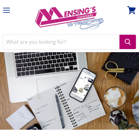
Menu
View
cart