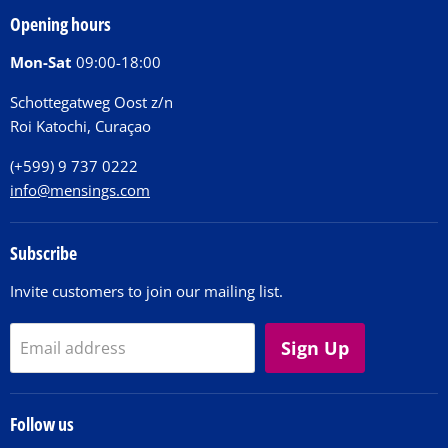
Our Story
Tickets
Opening hours
Donations
Activities
Mon-Sat
09:00-18:00
Jobs
Chit Chat Café
FAQ
Schottegatweg Oost z/n
Huntu nos por E-Card
Roi Katochi, Curaçao
Contact
(+599) 9 737 0222
info@mensings.com
Subscribe
Invite customers to join our mailing list.
Sign Up
Email address
Follow us