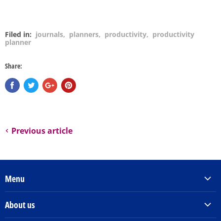
Filed in:
journals
,
planners
,
productivity
,
productivity
planner
Share:
Previous article
Menu
Products & Services
About us
Order Books